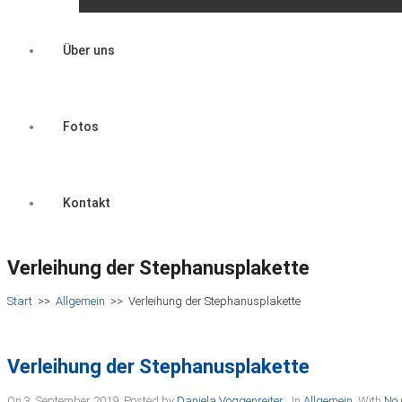
Über uns
Fotos
Kontakt
Verleihung der Stephanusplakette
Start
>>
Allgemein
>>
Verleihung der Stephanusplakette
Verleihung der Stephanusplakette
On 3. September 2019
,
Posted by
Daniela Voggenreiter
,
In
Allgemein
,
With
No