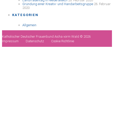
Landfrauentag in Niederalteich
26. Februar 2020
Gründung einer Kreativ- und Handarbeitsgruppe
26. Februar
2020
KATEGORIEN
Allgemein
Katholischer Deutscher Frauenbund Aicha vorm Wald © 2026
Impressum
Datenschutz
Cookie Richtlinie