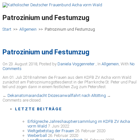
Patrozinium und Festumzug
Start
>>
Allgemein
>>
Patrozinium und Festumzug
Patrozinium und Festumzug
On 23. August 2018
,
Posted by
Daniela Voggenreiter
,
In
Allgemein
,
With
No
Comments
Am 01. Juli 2018 nahmen die Frauen aus dem KDFB ZV Aicha vorm Wald
zunächst am Patroziniumsgottesdienst in der Pfarrkirche St. Peter und Paul
teil und zogen dann in einem festlichen Zug zum Petersfest.
←
Dekanatsmaiandacht
Diözesanwallfahrt nach Altötting
→
Comments are closed.
LETZTE BEITRÄGE
Erfolgreiche Jahreshauptversammlung im KDFB ZV Aicha
vorm Wald
7. Juni 2022
Weltgebetstag der Frauen
26. Februar 2020
Weiberball
26. Februar 2020