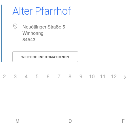
Alter Pfarrhof
Neuöttinger Straße 5
Winhöring
84543
WEITERE INFORMATIONEN
2
3
4
5
6
7
8
9
10
11
12
M
D
F