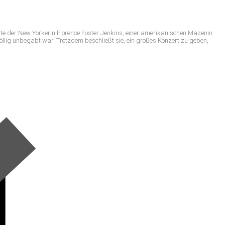
hte der New Yorkerin Florence Foster Jenkins, einer amerikanischen Mäzenin
öllig unbegabt war. Trotzdem beschließt sie, ein großes Konzert zu geben,