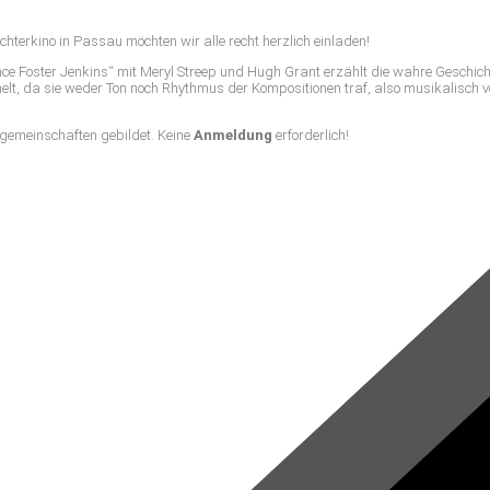
chterkino in Passau möchten wir alle recht herzlich einladen!
ence Foster Jenkins“ mit Meryl Streep und Hugh Grant erzählt die wahre Geschic
elt, da sie weder Ton noch Rhythmus der Kompositionen traf, also musikalisch v
gemeinschaften gebildet. Keine
Anmeldung
erforderlich!