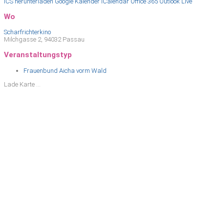
ICS herunterladen
Google Kalender
iCalendar
Office 365
Outlook Live
Wo
Scharfrichterkino
Milchgasse 2, 94032 Passau
Veranstaltungstyp
Frauenbund Aicha vorm Wald
Lade Karte ...