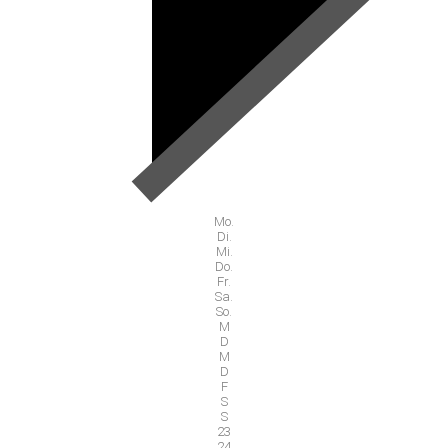
Mo.
Di.
Mi.
Do.
Fr.
Sa.
So.
M
D
M
D
F
S
S
23
24