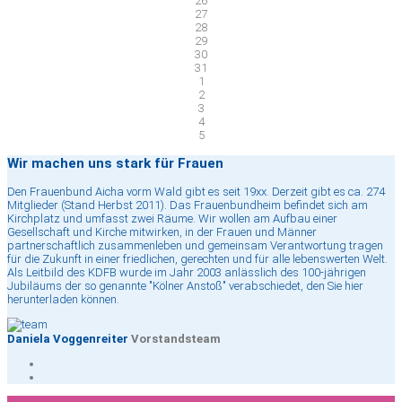
26
27
28
29
30
31
1
2
3
4
5
Wir machen uns stark für Frauen
Den Frauenbund Aicha vorm Wald gibt es seit 19xx. Derzeit gibt es ca. 274
Mitglieder (Stand Herbst 2011). Das Frauenbundheim befindet sich am
Kirchplatz und umfasst zwei Räume. Wir wollen am Aufbau einer
Gesellschaft und Kirche mitwirken, in der Frauen und Männer
partnerschaftlich zusammenleben und gemeinsam Verantwortung tragen
für die Zukunft in einer friedlichen, gerechten und für alle lebenswerten Welt.
Als Leitbild des KDFB wurde im Jahr 2003 anlässlich des 100-jährigen
Jubiläums der so genannte "Kölner Anstoß" verabschiedet, den Sie hier
herunterladen können.
Daniela Voggenreiter
Vorstandsteam