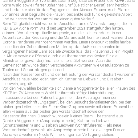
Daniela Voggenreiter (Vorstandsteam) begrüßte die Frauen des KDFB Aicha
vorm Wald sowie Pfarrer Johannes Graf (Geistlicher Beirat) sehr herzlich
und bedankte sich für das Engagement der Aichaer Frauen. Auch Pfarrer
Johannes Graf begrüßte die Frauen, bedankte sich für die geleistete Arbeit
und wünschte der Versammlung einen guten Verlauf.
Beim Tätigkeitsbericht wurde im Anschluss an die Veranstaltungen, die im
KDFB ZV Aicha vorm Wald seit September 2021 stattgefunden hatten,
erinnert. Vor allem spirituelle Angebote, u.a. die Lichterandacht in der
Adventszeit, der Kreuzweg und die Maiandacht, konnten auch während der
Corona-Pandemie wahrgenommen werden. Einen Höhepunkt stellte hierbei
sicherlich der Gottesdienst am Muttertag dar. Außerdem konnten im
vergangenen halben Jahr soziale Zwecke (u.a. das Frauenhaus, ein Projekt
in Afrika sowie die Pfarrei durch die Übernahme von Kosten für die
Ministrantengewänder) finanziell unterstützt werden. Auch die
Gemeinschaft wurde durch verschiedene Aktivitäten wie Gratulationen zu
Taufen und Geburtstagen gefördert.
Nach dem Kassenbericht und der Entlastung der Vorstandschaft wurden im
Anschluss neue Mitglieder, nämlich Katharina Liebwein und Elisabeth
Liebwein, begrüßt.
Vor den Neuwahlen bedankte sich Daniela Voggenreiter bei allen Frauen des
KDFB im ZV Aicha vorm Wald für ihre tatkräftige Unterstützung,
insbesondere bei den Fahnenträgerinnen, den Austrägerinnen der
Verbandszeitschrift „Engagiert“, bei den Besuchsdienstleistenden, bei den
bisherigen Leiterinnen der Eltern-Kind-Gruppen sowie mit einem Präsent bei
allen Frauen aus der bisherigen Vorstandschaft sowie den
Kassenprüferinnen. Danach wurde ein kleines Team – bestehend aus
Daniela Voggenreiter (Ansprechpartnerin), Katharina Liebwein
(Schatzmeisterin) und Elisabeth Liebwein (Schriftführerin) – als neue
Vorstandschaft gewählt. Als Ansprechpartnerin für die Jungen Frauen
Aicha wird weiterhin Nicole Willmerdinger zur Verfügung stehen.