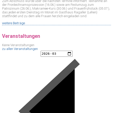
Zum Abschluss wurde über die nächsten Termine informiert: Teilnahme an
der Fronleichnamsprozession (16.06.) sowie am Festumzug zum
Patrozinium (26.06.), Makramee-Kurs (30.06.) und Frauenfrühstück (05.07.),
das jeden ersten Dienstag im Monat im Gasthaus Ragaller (Lehen)
stattfindet und zu dem alle Frauen herzlich eingeladen sind.
weitere Beiträge
Veranstaltungen
Keine Veranstaltungen
zu allen Veranstaltungen